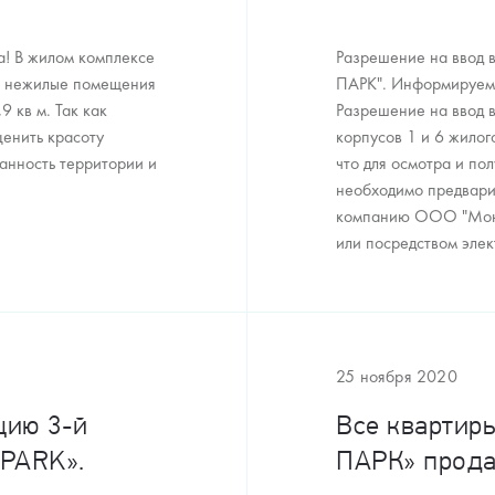
а! В жилом комплексе
Разрешение на ввод 
и нежилые помещения
ПАРК". Информируем 
9 кв м. Так как
Разрешение на ввод в
ценить красоту
корпусов 1 и 6 жило
анность территории и
что для осмотра и п
необходимо предвари
компанию ООО "МонА
или посредством элект
25 ноября 2020
цию 3-й
Все квартир
 PARK».
ПАРК» прода