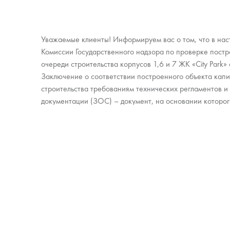
Уважаемые клиенты! Информируем вас о том, что в на
Комиссии Государственного надзора по проверке постр
очереди строительства корпусов 1,6 и 7 ЖК «City Park
Заключение о соответствии построенного объекта капи
строительства требованиям технических регламентов и
документации (ЗОС) – документ, на основании которо
ближайшее время будет выдано Разрешение на ввод об
строительства ЖК «City Park» в эксплуатацию.
Главная
Паркинг
Архитектура
Коммерция
Благоустройство
Новости и 
Окружение
Проектная 