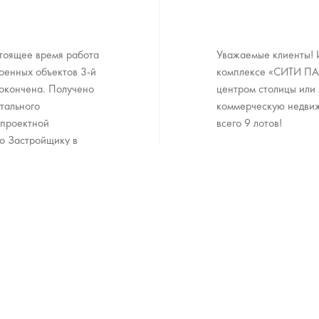
стоящее время работа
Уважаемые клиенты! 
оенных объектов 3-й
комплексе «СИТИ ПАР
» окончена. Получено
центром столицы или 
тального
коммерческую недвижи
 проектной
всего 9 лотов!
го Застройщику в
ъектов 3-й очереди
КОНТАКТЫ
+7 (495) 221 55 22
акции
hello@citypark.moscow
декларация