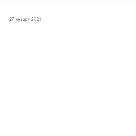
27 января 2021
Все квартиры в ЖК «CITY PARK» проданы
Уважаемые клиенты! Информируем Вас о том, что все
квартиры в жилом комплексе «СИТИ ПАРК» проданы.