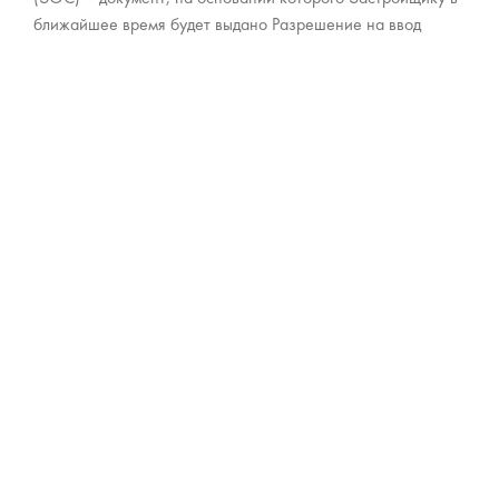
ближайшее время будет выдано Разрешение на ввод
объектов 3-й очереди строительства ЖК «City Park» в
эксплуатацию.
27 января 2021
Все квартиры в ЖК «CITY PARK» проданы
Уважаемые клиенты! Информируем Вас о том, что все
квартиры в жилом комплексе «СИТИ ПАРК» проданы.